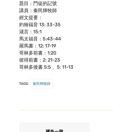
題目：門徒的記號
講員：秦民輝牧師
經文提要：
約翰福音 13: 33-35
箴言：15:1
馬太福音：5:43-44
羅馬書：12: 17-19
哥林多前書：1:20
彼得前書：2: 21-23
哥林多後書 5:5 、5: 11-13
TAGS:
秦民輝牧師