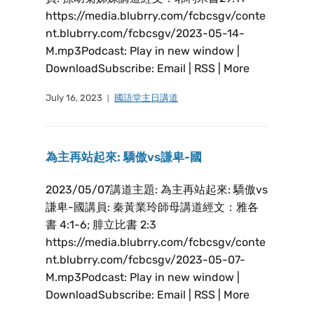
https://media.blubrry.com/fcbcsgv/conte
nt.blubrry.com/fcbcsgv/2023-05-14-
M.mp3Podcast: Play in new window |
DownloadSubscribe: Email | RSS | More
July 16, 2023
國語堂主日講道
為主再站起來: 驕傲vs謙卑-國
2023/05/07講道主題: 為主再站起來: 驕傲vs
謙卑-國講員: 秦黃業玲師母講道經文：雅各
書 4:1-6; 腓立比書 2:3
https://media.blubrry.com/fcbcsgv/conte
nt.blubrry.com/fcbcsgv/2023-05-07-
M.mp3Podcast: Play in new window |
DownloadSubscribe: Email | RSS | More