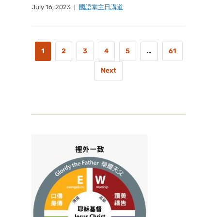
July 16, 2023
國語堂主日講道
1
2
3
4
5
…
61
Next