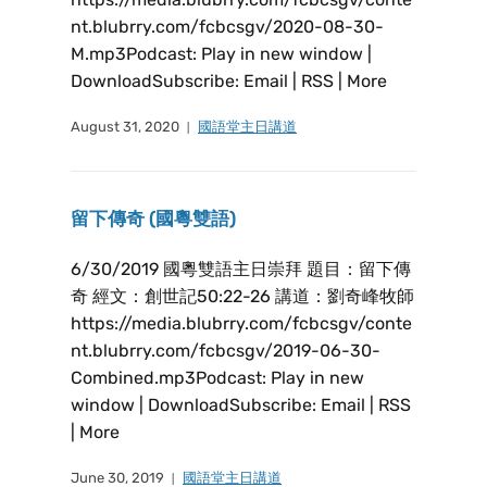
nt.blubrry.com/fcbcsgv/2020-08-30-
M.mp3Podcast: Play in new window |
DownloadSubscribe: Email | RSS | More
August 31, 2020
國語堂主日講道
留下傳奇 (國粵雙語)
6/30/2019 國粵雙語主日崇拜 題目：留下傳
奇 經文：創世記50:22-26 講道：劉奇峰牧師
https://media.blubrry.com/fcbcsgv/conte
nt.blubrry.com/fcbcsgv/2019-06-30-
Combined.mp3Podcast: Play in new
window | DownloadSubscribe: Email | RSS
| More
June 30, 2019
國語堂主日講道